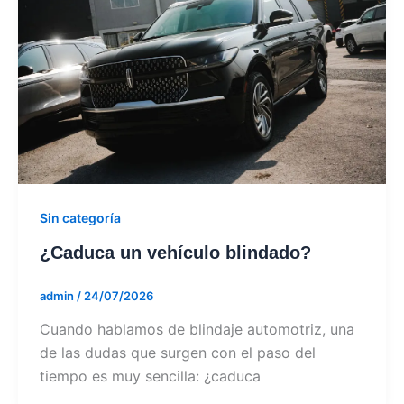
Sin categoría
¿Caduca un vehículo blindado?
admin
/
24/07/2026
Cuando hablamos de blindaje automotriz, una
de las dudas que surgen con el paso del
tiempo es muy sencilla: ¿caduca