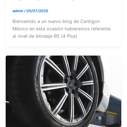
admin
/
05/07/2025
Bienvenido a un nuevo blog de Centigon
México en esta ocasión hablaremos referente
al nivel de blindaje B5 (4 Plus)