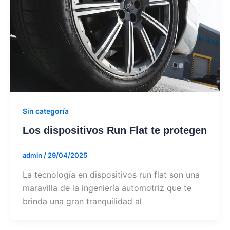
Sin categoría
Los dispositivos Run Flat te protegen
admin
/
29/04/2025
La tecnología en dispositivos run flat son una
maravilla de la ingeniería automotriz que te
brinda una gran tranquilidad al