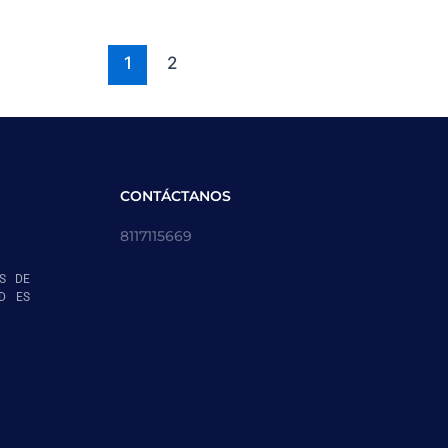
1
2
CONTÁCTANOS
8117115669
S DE
AD ES