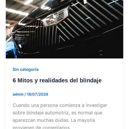
Sin categoría
6 Mitos y realidades del blindaje
admin
/
18/07/2026
Cuando una persona comienza a investigar
sobre blindaje automotriz, es normal que
aparezcan muchas dudas. La mayoría
provienen de comentarios