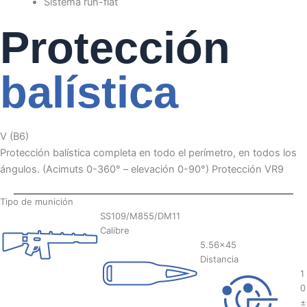
Sistema run-flat
Protección
balística
V (B6)
Protección balística completa en todo el perímetro, en todos los
ángulos. (Acimuts 0-360° – elevación 0-90°) Protección VR9
Tipo de munición
SS109/M855/DM11
Calibre
5.56×45
Distancia
1
0
±