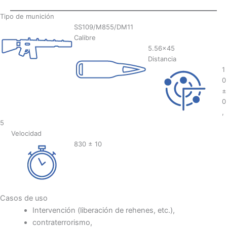
Tipo de munición
SS109/M855/DM11
Calibre
5.56×45
Distancia
1
0
±
0
,
5
Velocidad
830 ± 10
Casos de uso
Intervención (liberación de rehenes, etc.),
contraterrorismo,